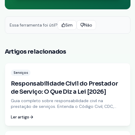
Essa ferramenta foi útil?
Sim
Não
Artigos relacionados
Serviços
Responsabilidade Civil do Prestador
de Serviço: O Que Diz a Lei [2026]
Guia completo sobre responsabilidade civil na
prestação de serviços. Entenda o Código Civil, CDC,
quando o prestador responde por danos e como se
Ler artigo
proteger.