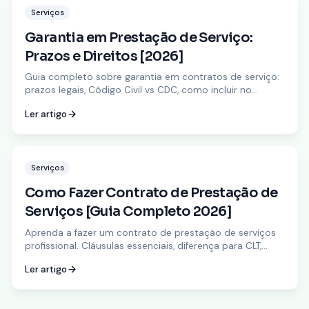
Serviços
Garantia em Prestação de Serviço:
Prazos e Direitos [2026]
Guia completo sobre garantia em contratos de serviço:
prazos legais, Código Civil vs CDC, como incluir no
contrato e resolver problemas com defeitos.
Ler artigo
Serviços
Como Fazer Contrato de Prestação de
Serviços [Guia Completo 2026]
Aprenda a fazer um contrato de prestação de serviços
profissional. Cláusulas essenciais, diferença para CLT,
quando usar e modelos prontos. Base legal no Código
Ler artigo
Civil.