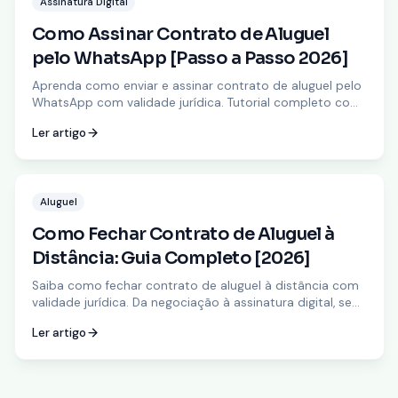
Assinatura Digital
Como Assinar Contrato de Aluguel
pelo WhatsApp [Passo a Passo 2026]
Aprenda como enviar e assinar contrato de aluguel pelo
WhatsApp com validade jurídica. Tutorial completo com
passo a passo e como o GeraContratos facilita o
Ler artigo
processo.
Aluguel
Como Fechar Contrato de Aluguel à
Distância: Guia Completo [2026]
Saiba como fechar contrato de aluguel à distância com
validade jurídica. Da negociação à assinatura digital, sem
encontro presencial. Guia para locadores e inquilinos.
Ler artigo