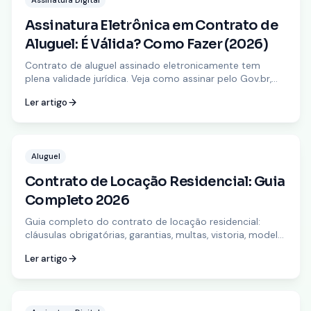
Assinatura Digital
Assinatura Eletrônica em Contrato de
Aluguel: É Válida? Como Fazer (2026)
Contrato de aluguel assinado eletronicamente tem
plena validade jurídica. Veja como assinar pelo Gov.br,
Autentique ou WhatsApp — sem cartório, sem
Ler artigo
impressão. Grátis e seguro.
Aluguel
Contrato de Locação Residencial: Guia
Completo 2026
Guia completo do contrato de locação residencial:
cláusulas obrigatórias, garantias, multas, vistoria, modelo
simples e como fazer passo a passo. Atualizado pela Lei
Ler artigo
do Inquilinato (8.245/91).