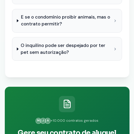
E se o condomínio proibir animais, mas o
contrato permitir?
O inquilino pode ser despejado por ter
pet sem autorização?
+10.000 contratos gerados
M
J
A
Gere seu contrato de aluguel