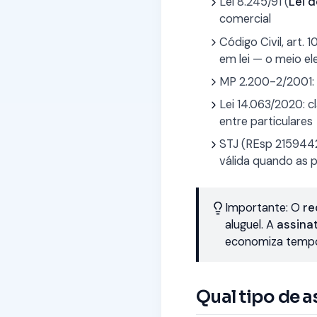
Lei 8.245/91 (
Lei d
comercial
Código Civil, art.
em lei — o meio el
MP 2.200-2/2001: 
Lei 14.063/2020: cl
entre particulares
STJ (REsp 2159442
válida quando as
Importante: O
re
aluguel. A
assina
economiza tempo 
Qual tipo de a