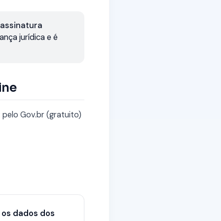
a
assinatura
nça jurídica e é
ine
 pelo Gov.br (gratuito)
 os dados dos