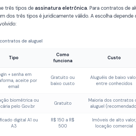
ne três tipos de
assinatura eletrônica
. Para contratos de a
 um dos três tipos é juridicamente válido. A escolha depende
volvido:
 contratos de aluguel
Como
Tipo
Custo
funciona
ogin + senha em
Gratuito ou
Aluguéis de baixo valo
aforma, aceite por
baixo custo
entre conhecidos
email
ação biométrica ou
Maioria dos contratos 
Gratuito
cária pelo Gov.br
aluguel (recomendado
ficado digital A1 ou
R$ 150 a R$
Imóveis de alto valor
A3
500
locação comercial