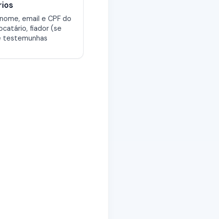
rios
 nome, email e CPF do
ocatário, fiador (se
e testemunhas