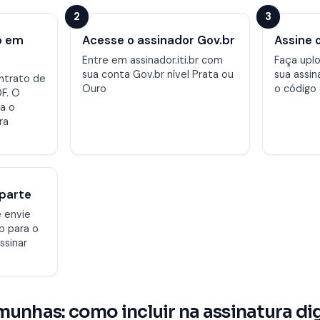
2
3
o em
Acesse o assinador Gov.br
Assine
Entre em assinador.iti.br com
Faça uplo
sua conta Gov.br nível Prata ou
sua assi
ntrato de
Ouro
o código
F. O
a o
ra
 parte
e envie
p para o
ssinar
munhas: como incluir na assinatura dig