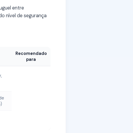
luguel entre
 do nível de segurança
Recomendado
para
r,
de
)
,