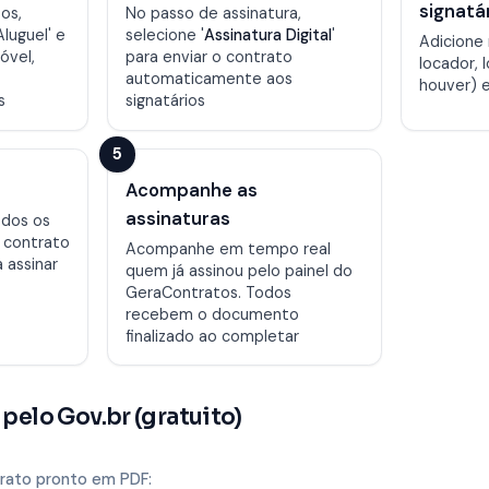
signatá
os,
No passo de assinatura,
luguel' e
selecione '
Assinatura Digital
'
Adicione
óvel,
para enviar o contrato
locador, l
automaticamente aos
houver) 
s
signatários
5
Acompanhe as
assinaturas
dos os
 contrato
Acompanhe em tempo real
 assinar
quem já assinou pelo painel do
GeraContratos. Todos
recebem o documento
finalizado ao completar
 pelo Gov.br (gratuito)
rato pronto em PDF: