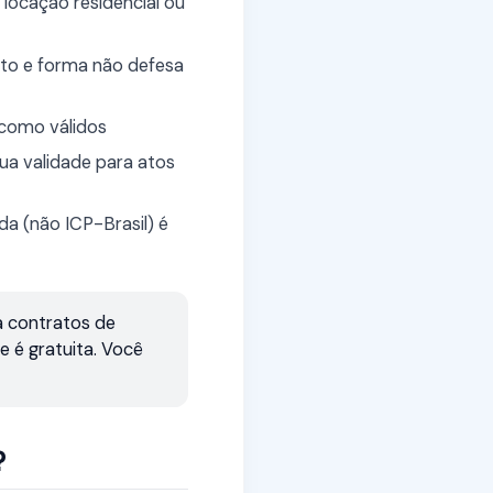
 locação residencial ou
cito e forma não defesa
 como válidos
ua validade para atos
a (não ICP-Brasil) é
a contratos de
 é gratuita. Você
?