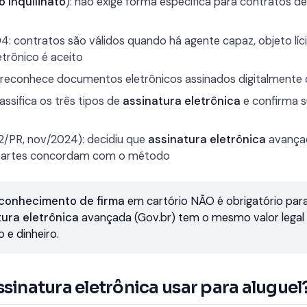
o Inquilinato
): não exige forma específica para contratos de
 104: contratos são válidos quando há agente capaz, objeto lí
etrônico é aceito
reconhece documentos eletrônicos assinados digitalmente
assifica os três tipos de
assinatura eletrônica
e confirma s
/PR, nov/2024): decidiu que
assinatura eletrônica
avançad
 partes concordam com o método
conhecimento de firma
em cartório NÃO é obrigatório par
tura eletrônica
avançada (Gov.br) tem o mesmo valor legal e
e dinheiro.
ssinatura eletrônica usar para aluguel